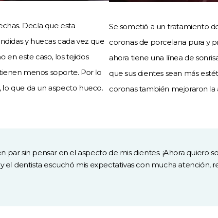
echas. Decía que esta
Se sometió a un tratamiento de
undidas y huecas cada vez que
coronas de porcelana pura y 
 en este caso, los tejidos
ahora tiene una línea de sonri
, tienen menos soporte. Por lo
que sus dientes sean más estéti
e, lo que da un aspecto hueco.
coronas también mejoraron la a
 par sin pensar en el aspecto de mis dientes. ¡Ahora quiero 
 y el dentista escuchó mis expectativas con mucha atención, 