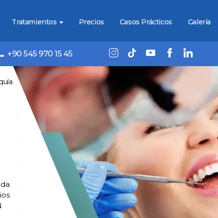
Tratamientos
Precios
Casos Prácticos
Galería
+90 545 970 15 45
quía
ada
ios
N