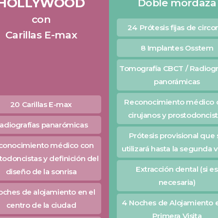
HOLLYWOOD
Doble mordaza
con
24 Prótesis fijas de circo
Carillas E-max
8 Implantes Osstem
Tomografía CBCT / Radiogr
panorámicas
Reconocimiento médico 
20 Carillas E-max
cirujanos y prostodoncis
adiografías panarómicas
Prótesis provisional que 
conocimiento médico con
utilizará hasta la segunda v
todoncistas y definición del
Extracción dental (si es
diseño de la sonrisa
necesaria)
oches de alojamiento en el
4 Noches de Alojamiento e
centro de la ciudad
Primera Visita