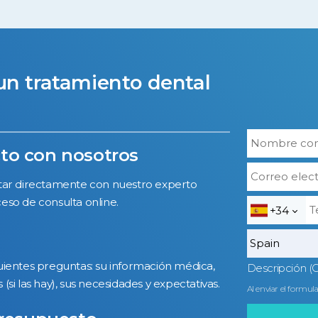
un tratamiento dental
cto con nosotros
ctar directamente con nuestro experto
eso de consulta online.
+34
uientes preguntas: su información médica,
Descripción (
 (si las hay), sus necesidades y expectativas.
Al enviar el formul