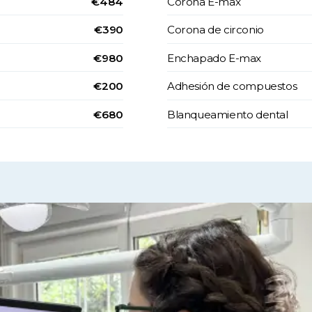
€484
Corona E-max
€390
Corona de circonio
€980
Enchapado E-max
€200
Adhesión de compuestos
€680
Blanqueamiento dental