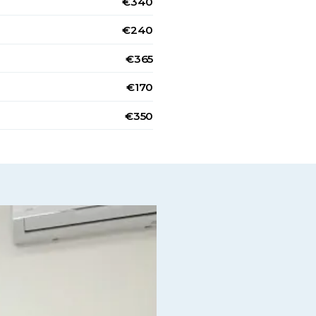
€340
€240
€365
€170
€350