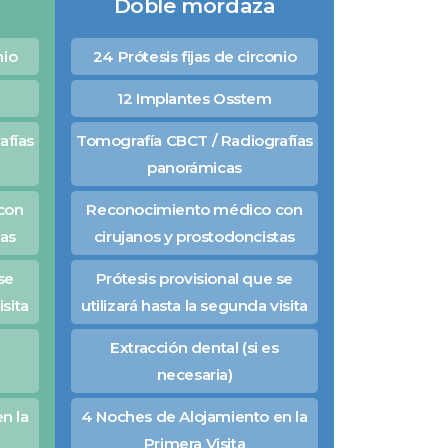
Doble mordaza
nio
24 Prótesis fijas de circonio
12 Implantes Osstem
afías
Tomografía CBCT / Radiografías
panorámicas
con
Reconocimiento médico con
tas
cirujanos y prostodoncistas
se
Prótesis provisional que se
isita
utilizará hasta la segunda visita
Extracción dental (si es
necesaria)
n la
4 Noches de Alojamiento en la
Primera Visita