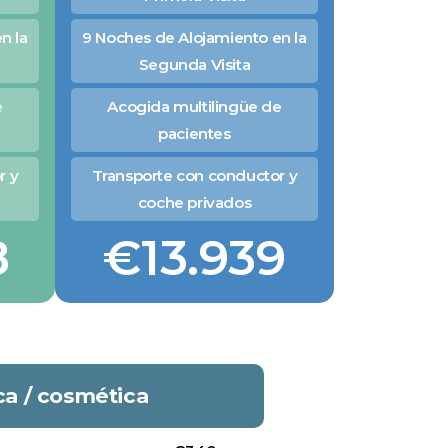
n la
9 Noches de Alojamiento en la
Segunda Visita
e
Acogida multilingüe de
pacientes
r y
Transporte con conductor y
coche privados
8
€13.939
ca / cosmética