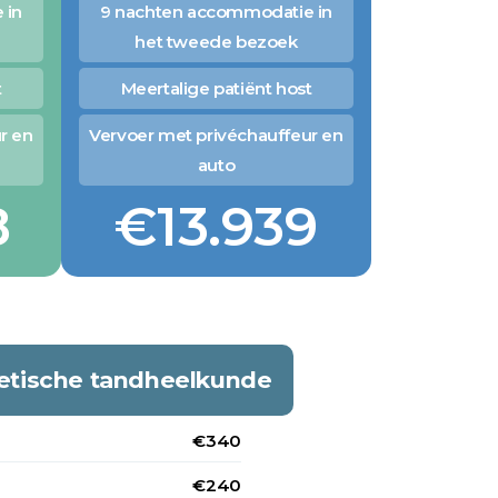
 in
9 nachten accommodatie in
het tweede bezoek
t
Meertalige patiënt host
r en
Vervoer met privéchauffeur en
auto
8
€13.939
metische tandheelkunde
€340
€240