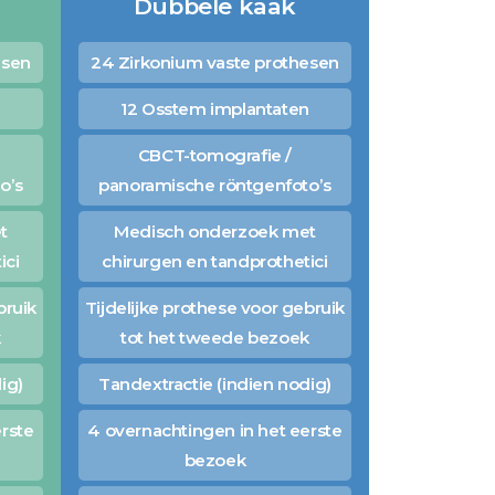
Dubbele kaak
esen
24 Zirkonium vaste prothesen
12 Osstem implantaten
CBCT-tomografie /
o’s
panoramische röntgenfoto’s
t
Medisch onderzoek met
ici
chirurgen en tandprothetici
bruik
Tijdelijke prothese voor gebruik
k
tot het tweede bezoek
ig)
Tandextractie (indien nodig)
rste
4 overnachtingen in het eerste
bezoek