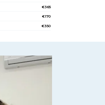
€365
€170
€350