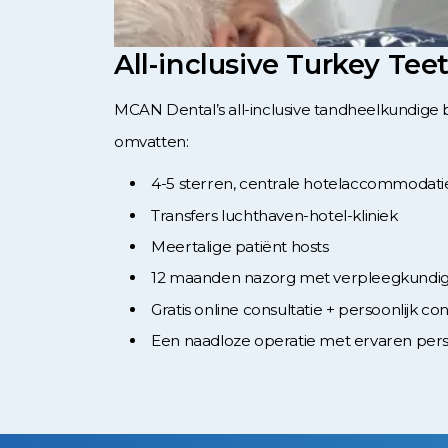
All-inclusive Turkey T
MCAN Dental’s all-inclusive tandheelkundige be
omvatten:
4-5 sterren, centrale hotelaccommodati
Transfers luchthaven-hotel-kliniek
Meertalige patiënt hosts
12 maanden nazorg met verpleegkundi
Gratis online consultatie + persoonlijk c
Een naadloze operatie met ervaren pers