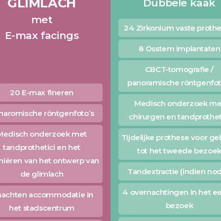
GLIMLACH
Dubbele kaak
met
24 Zirkonium vaste proth
E-max facings
8 Osstem implantaten
CBCT-tomografie /
panoramische röntgenfot
20 E-max fineren
Medisch onderzoek me
naromische röntgenfoto’s
chirurgen en tandprothet
Medisch onderzoek met
Tijdelijke prothese voor ge
tandprothetici en het
tot het tweede bezoe
niëren van het ontwerp van
Tandextractie (indien nod
de glimlach
4 overnachtingen in het ee
nachten accommodatie in
bezoek
het stadscentrum