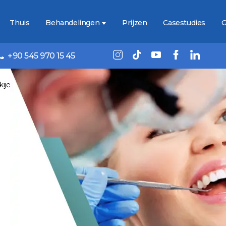
Thuis
Behandelingen
Prijzen
Casestudies
G
+90 545 970 15 45
kije