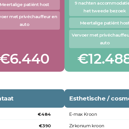
9 nachten accommodatie
Meertalige patiënt host
het tweede bezoek
voer met privéchauffeur en
Meertalige patiënt hos
auto
Vervoer met privéchauffeu
auto
€6.440
€12.48
taat
Esthetische / cos
€484
E-max Kroon
€390
Zirkonium kroon