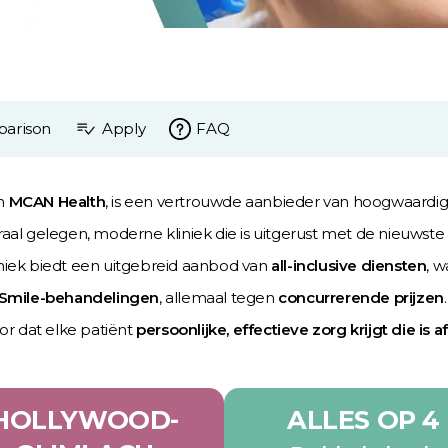
parison
Apply
FAQ
am
MCAN Health
, is een vertrouwde aanbieder van hoogwaardi
traal gelegen, moderne kliniek die is uitgerust met de nieuws
iniek biedt een uitgebreid aanbod van
all-inclusive diensten
, 
Smile-behandelingen
, allemaal tegen
concurrerende prijzen
r dat elke patiënt
persoonlijke, effectieve zorg krijgt die i
HOLLYWOOD-
ALLES OP 4