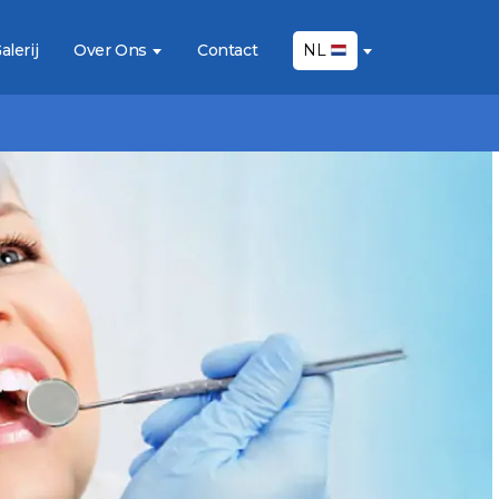
alerij
Over Ons
Contact
NL