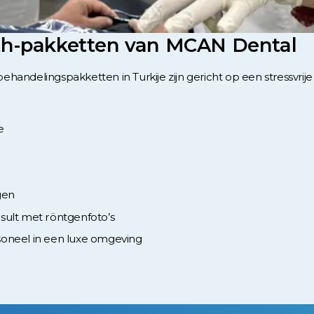
eeth-pakketten van MCAN Dental
handelingspakketten in Turkije zijn gericht op een stressvrije
e
gen
onsult met röntgenfoto’s
oneel in een luxe omgeving