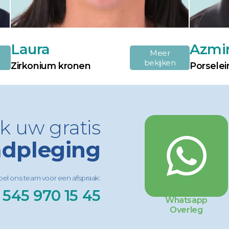
Laura
Azmi
Meer
bekijken
Zirkonium kronen
Porsele
k uw gratis
dpleging
 bel ons team voor een afspraak:
 545 970 15 45
Whatsapp
Overleg