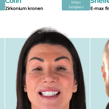
Colin
Shell
Meer
bekijken
Zirkonium kronen
E-max fi