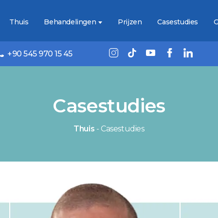
Thuis
Behandelingen
Prijzen
Casestudies
G
+90 545 970 15 45
Casestudies
Thuis
-
Casestudies