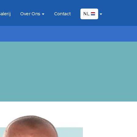
alerij
Over Ons
Contact
NL