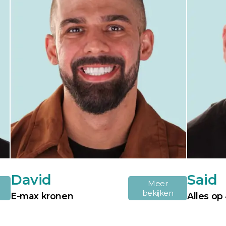
David
Said
Meer
bekijken
E-max kronen
Alles op