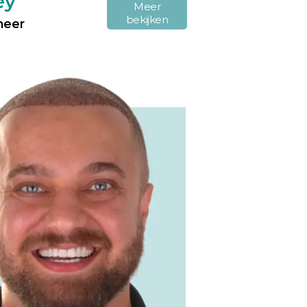
ey
Meer
bekijken
neer