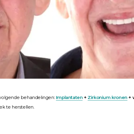
e volgende behandelingen:
Implantaten
+
Zirkonium kronen
+ 
k te herstellen.