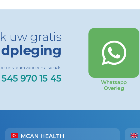
k uw gratis
dpleging
 bel ons team voor een afspraak:
 545 970 15 45
Whatsapp
Overleg
MCAN HEALTH