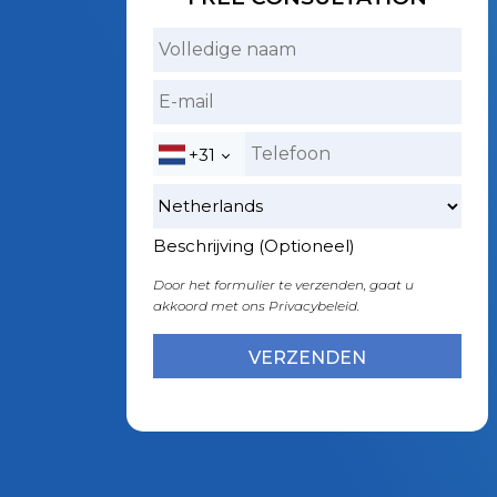
+31
Beschrijving (Optioneel)
Door het formulier te verzenden, gaat u
akkoord met ons
Privacybeleid.