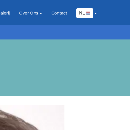
alerij
Over Ons
Contact
NL