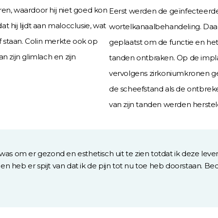
ren, waardoor hij niet goed kon
Eerst werden de geïnfecteer
 hij lijdt aan malocclusie, wat
wortelkanaalbehandeling. Daa
 staan. Colin merkte ook op
geplaatst om de functie en het 
an zijn glimlach en zijn
tanden ontbraken. Op de impl
vervolgens zirkoniumkronen ge
de scheefstand als de ontbreken
van zijn tanden werden herstel
t was om er gezond en esthetisch uit te zien totdat ik deze le
en heb er spijt van dat ik de pijn tot nu toe heb doorstaan. B