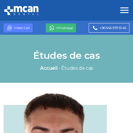
Video Call
Whatsapp
+90 545 970 15 45
Études de cas
Accueil
-
Études de cas