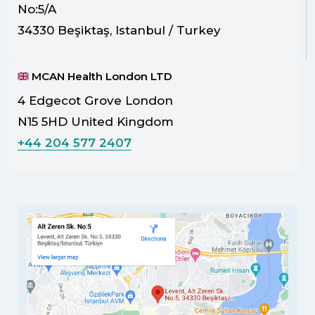
No:5/A
34330 Beşiktaş, Istanbul / Turkey
MCAN Health London LTD
4 Edgecot Grove London
N15 5HD United Kingdom
+44 204 577 2407