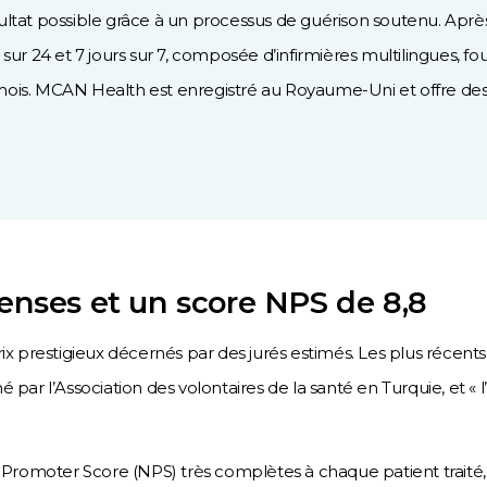
ltat possible grâce à un processus de guérison soutenu. Après
sur 24 et 7 jours sur 7, composée d’infirmières multilingues, fo
ois. MCAN Health est enregistré au Royaume-Uni et offre des s
ses et un score NPS de 8,8
ix prestigieux décernés par des jurés estimés. Les plus récents
 par l’Association des volontaires de la santé en Turquie, et « 
romoter Score (NPS) très complètes à chaque patient traité, a