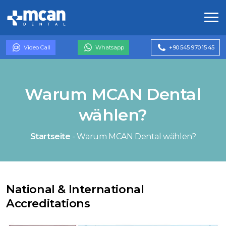
Video Call
Whatsapp
+90 545 970 15 45
Warum MCAN Dental
wählen?
Startseite
-
Warum MCAN Dental wählen?
National & International
Accreditations