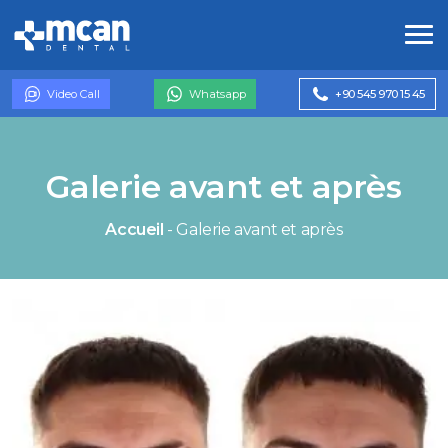
Video Call
Whatsapp
+90 545 970 15 45
Galerie avant et après
Accueil
-
Galerie avant et après