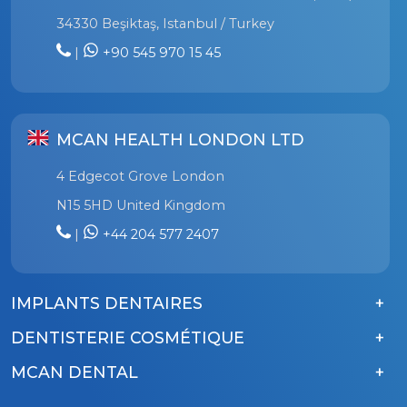
34330 Beşiktaş, Istanbul / Turkey
|
+90 545 970 15 45
MCAN HEALTH LONDON LTD
4 Edgecot Grove London
N15 5HD United Kingdom
|
+44 204 577 2407
IMPLANTS DENTAIRES
DENTISTERIE COSMÉTIQUE
MCAN DENTAL