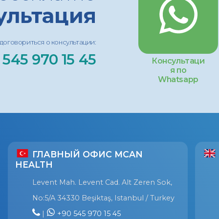
ультация
договориться о консультации:
 545 970 15 45
Консультаци
я по
Whatsapp
ГЛАВНЫЙ ОФИС MCAN
HEALTH
Levent Mah. Levent Cad. Alt Zeren Sok,
No:5/A 34330 Beşiktaş, Istanbul / Turkey
|
+90 545 970 15 45