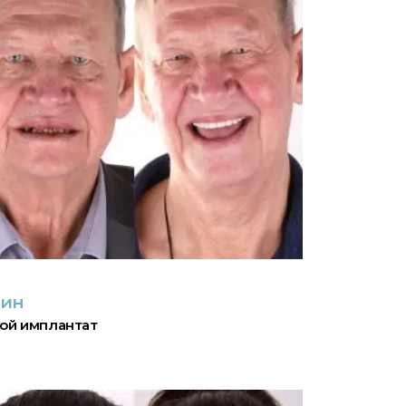
лин
ой имплантат