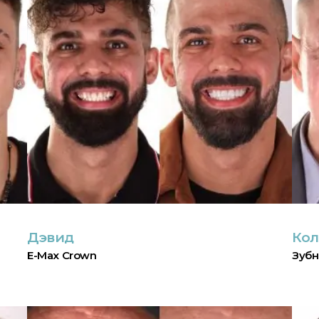
Дэвид
Ко
E-Max Crown
Зубн