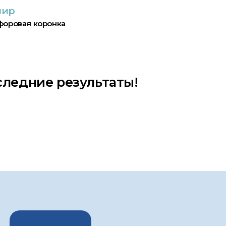
мир
оровая коронка
следние результаты!