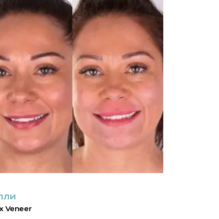
лли
x Veneer