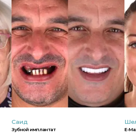
Саид
Ше
Зубной имплантат
E-Ma