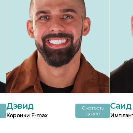
Дэвид
Саид
Смотреть
далее
Коронки E-max
Имплант