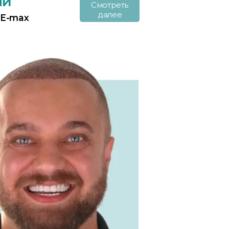
ли
Смотреть
далее
 E-max