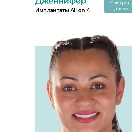
Дженнифер
Смотреть
далее
Имплантаты All on 4