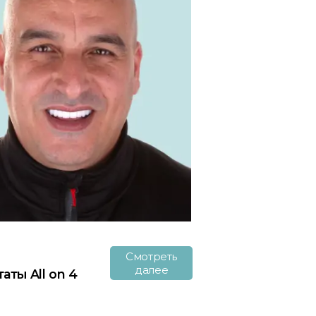
Смотреть
далее
аты All on 4