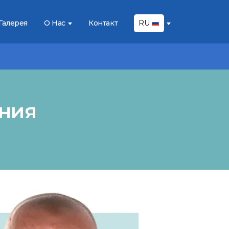
Галерея
О Нас
Контакт
RU
ания