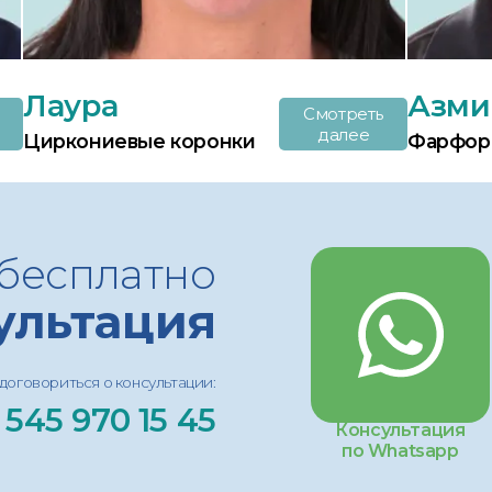
Лаура
Азми
Смотреть
далее
Циркониевые коронки
Фарфор
бесплатно
ультация
договориться о консультации:
 545 970 15 45
Консультация
по Whatsapp