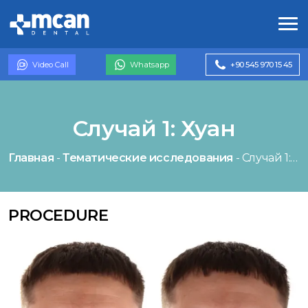
Video Call
Whatsapp
+90 545 970 15 45
Случай 1: Хуан
Главная
-
Тематические исследования
-
Случай 1: Хуан
PROCEDURE