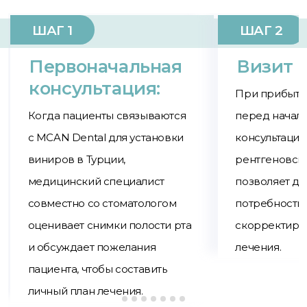
ШАГ 1
ШАГ 2
Первоначальная
Визит 
консультация
:
При прибытии
Когда пациенты связываются
перед начал
с MCAN Dental для установки
консультаци
виниров в Турции,
рентгеновски
медицинский специалист
позволяет де
совместно со стоматологом
потребности 
оценивает снимки полости рта
скорректиро
и обсуждает пожелания
лечения.
пациента, чтобы составить
личный план лечения.