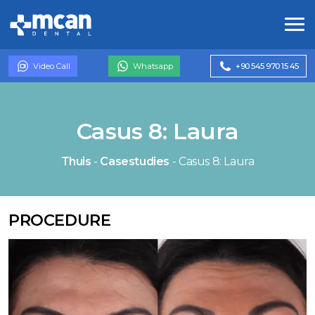
Video Call
Whatsapp
+90 545 970 15 45
Casus 8: Laura
Thuis
-
Casestudies
-
Casus 8: Laura
PROCEDURE