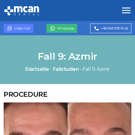
Video Call
Whatsapp
+90 545 970 15 45
Fall 9: Azmir
Startseite
-
Fallstudien
-
Fall 9: Azmir
PROCEDURE