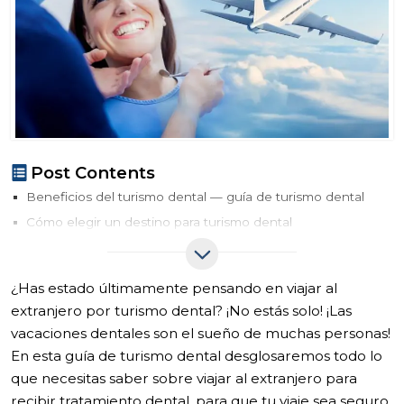
Post Contents
Beneficios del turismo dental — guía de turismo dental
Cómo elegir un destino para turismo dental
1- Seguridad y regulaciones
2- Idioma y comunicación
¿Has estado últimamente pensando en viajar al
3- Experiencia y especialización de los odontólogos
extranjero por turismo dental? ¡No estás solo! ¡Las
4- Viaje y alojamiento
vacaciones dentales son el sueño de muchas personas!
5- Rentabilidad
En esta guía de turismo dental desglosaremos todo lo
Preparándote para tus vacaciones dentales
que necesitas saber sobre viajar al extranjero para
recibir tratamiento dental, para que tu viaje sea seguro