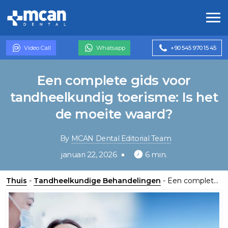
Video Call
Whatsapp
+90 545 970 15 45
Een complete gids voor
tandheelkundig toerisme: Is het
de moeite waard?
By
MCAN Dental Editorial Team
januari 22, 2026
6 min.
Thuis
-
Tandheelkundige Behandelingen
-
Een complete gids voor tandheelkundig toerisme: Is het de moeite waard?