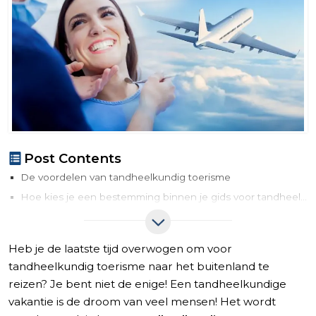
Post Contents
De voordelen van tandheelkundig toerisme
Hoe kies je een bestemming binnen je gids voor tandheelkundig toerisme
1- Veiligheid en regelgeving
2- Taal en communicatie
Heb je de laatste tijd overwogen om voor
3- Ervaring en expertise van tandartsen
tandheelkundig toerisme naar het buitenland te
4- Reizen en accommodatie
reizen? Je bent niet de enige! Een tandheelkundige
5- Kosteneffectiviteit
vakantie is de droom van veel mensen! Het wordt