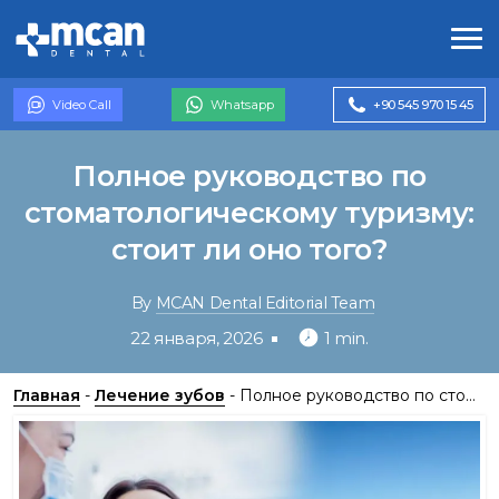
Video Call
Whatsapp
+90 545 970 15 45
Полное руководство по
стоматологическому туризму:
стоит ли оно того?
By
MCAN Dental Editorial Team
22 января, 2026
1 min.
Главная
-
Лечение зубов
-
Полное руководство по стоматологическому туризму: стоит ли оно того?