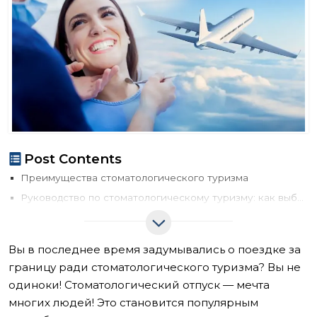
Post Contents
Преимущества стоматологического туризма
Руководство по стоматологическому туризму: как выбрать направление
1- Безопасность и нормативы
2- Язык и коммуникация
Вы в последнее время задумывались о поездке за
3- Опыт и компетенции стоматологов
границу ради стоматологического туризма? Вы не
4- Путешествие и проживание
одиноки! Стоматологический отпуск — мечта
5- Экономическая целесообразность
многих людей! Это становится популярным