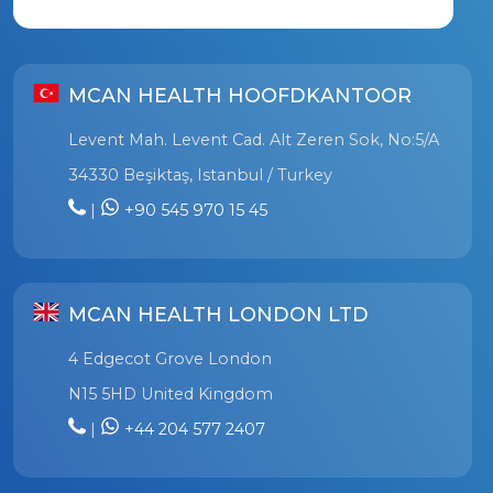
MCAN HEALTH HOOFDKANTOOR
Levent Mah. Levent Cad. Alt Zeren Sok, No:5/A
34330 Beşiktaş, Istanbul / Turkey
|
+90 545 970 15 45
MCAN HEALTH LONDON LTD
4 Edgecot Grove London
N15 5HD United Kingdom
|
+44 204 577 2407