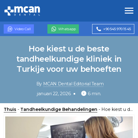
Video Call
Whatsapp
+90 545 970 15 45
Hoe kiest u de beste
tandheelkundige kliniek in
Turkije voor uw behoeften
By
MCAN Dental Editorial Team
januari 22, 2026
6 min.
Thuis
-
Tandheelkundige Behandelingen
-
Hoe kiest u de beste tandheelkundige kliniek in Turkije voor uw behoeften