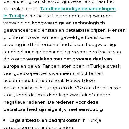
7. Taal en communicatie
behandeling kan stressvol zijn, zeker als u naar het
buitenland reist.
Tandheelkundige behandelingen
8. Transfer- en accommodatiehulp
In Turkije
is de laatste tijd erg populair geworden
9. Voor- en nazorg
vanwege de
hoogwaardige en technologisch
10. Betrouwbaarheid en professionaliteit
geavanceerde diensten en betaalbare prijzen
. Mensen
Voorbereiding op uw tandheelkundige reis naar Turkije
profiteren zowel van een geweldige toeristische
ervaring in dit historische land als van hoogwaardige
tandheelkundige behandelingen voor een fractie van
de kosten
vergeleken met het grootste deel van
Europa en de VS
. Tanden laten doen in Turkije is vaak
veel goedkoper, zelfs wanneer u vluchten en
accommodatie meerekent. Hoewel deze
betaalbaarheid in Europa en de VS soms ter discussie
staat, komt dat niet door lage kwaliteit of andere
negatieve redenen.
De redenen voor deze
betaalbaarheid zijn eigenlijk heel eenvoudig
:
Lage arbeids- en bedrijfskosten
in Turkije
vergeleken met andere landen.