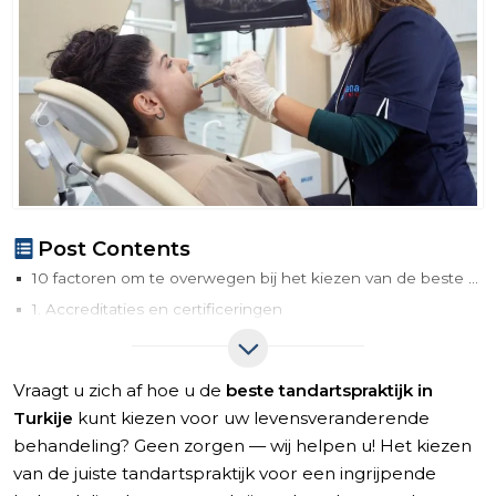
Post Contents
10 factoren om te overwegen bij het kiezen van de beste tandartspraktijk in Turkije
1. Accreditaties en certificeringen
2. Kliniekbeoordelingen en videotestimonials
3. Ervaring en opleiding van het personeel
Vraagt u zich af hoe u de
beste tandartspraktijk in
4. Hygiëne en veiligheidsnormen van de kliniek
Turkije
kunt kiezen voor uw levensveranderende
5. Before-afters en casestudies
behandeling? Geen zorgen — wij helpen u! Het kiezen
6. Transparant prijsbeleid
van de juiste tandartspraktijk voor een ingrijpende