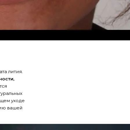
та лития.
ности,
тся
туральных
ащем уходе
кцию вашей