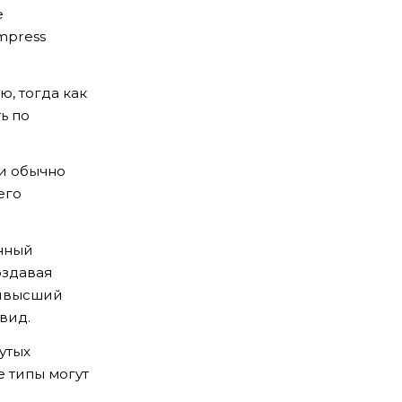
е
mpress
, тогда как
ь по
и обычно
его
нный
оздавая
аивысший
вид.
утых
е типы могут