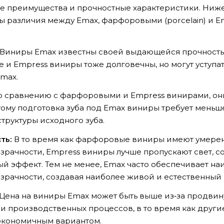
е преимущества и прочностные характеристики. Ниж
 различия между Emax, фарфоровыми (porcelain) и E
Виниры Emax известны своей выдающейся прочностью
и Empress виниры тоже долговечны, но могут уступат
max.
 сравнению с фарфоровыми и Empress винирами, он
тому подготовка зуба под Emax виниры требует меньш
труктуры исходного зуба.
ть:
В то время как фарфоровые виниры имеют умере
зрачности, Empress виниры лучше пропускают свет, с
й эффект. Тем не менее, Emax часто обеспечивает н
зрачности, создавая наиболее живой и естественный 
Цена на виниры Emax может быть выше из‑за продвин
и производственных процессов, в то время как други
экономичным вариантом.