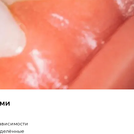
ими
зависимости
еделённые