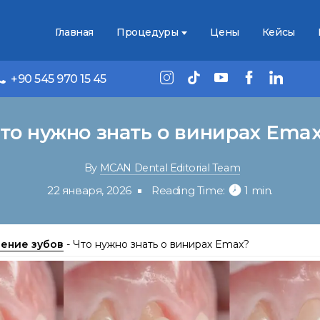
Главная
Процедуры
Цены
Кейсы
+90 545 970 15 45
то нужно знать о винирах Ema
By
MCAN Dental Editorial Team
22 января, 2026
Reading Time:
1 min.
ение зубов
-
Что нужно знать о винирах Emax?