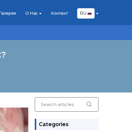
Галерея
О Нас
Контакт
RU
x?
Categories