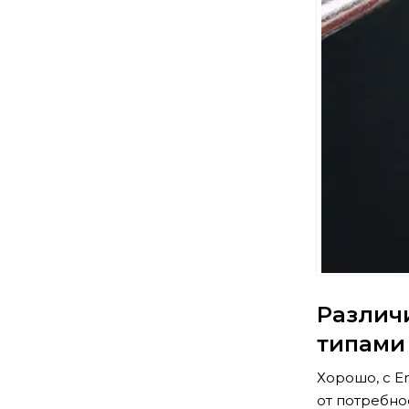
Различ
типами
Хорошо, с E
от потребн