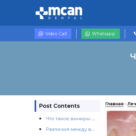
Video Call
Whatsapp
Ч
Главная
-
Леч
Post Contents
Что такое виниры Emax?
Различия между винирами Emax и другими типами