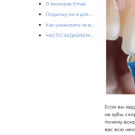
О винирах Emax
Подхожу ли я для установки виниров Emax?
Как ухаживать за винирами Emax?
ЧАСТО ЗАДАВАЕМЫЕ ВОПРОСЫ О ВИНИРАХ EMAX
Если вы зад
на зубы, ск
почему вокр
вас всю не