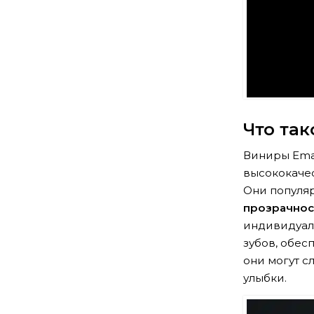
Что та
Виниры Emax
высококачес
Они популя
прозрачнос
индивидуаль
зубов, обес
они могут с
улыбки.