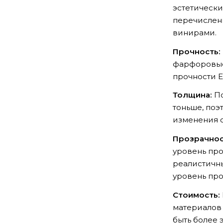
эстетически
перечислены
винирами.
Прочность:
фарфоровые 
прочности E
Толщина:
По
тоньше, поэ
изменения с
Прозрачнос
уровень про
реалистичны
уровень про
Стоимость:
материалов 
быть более 