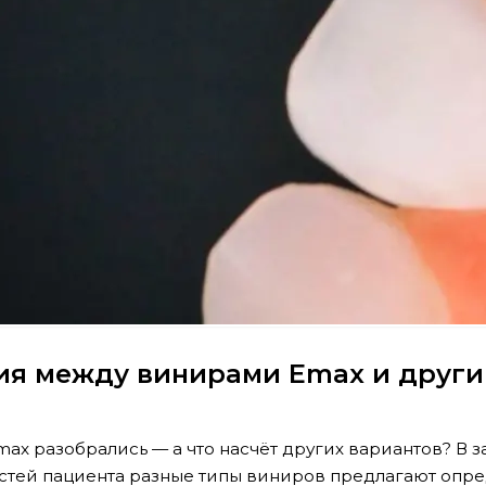
ия между винирами Emax и друг
max разобрались — а что насчёт других вариантов? В 
остей пациента разные типы виниров предлагают опр