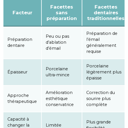
Facettes
Facettes
Facteur
sans
dentaires
préparation
traditionnelles
Préparation de
Peu ou pas
Préparation
l’émail
d’ablation
dentaire
généralement
d’émail
requise
Porcelaine
Porcelaine
Épaisseur
légèrement plus
ultra-mince
épaisse
Amélioration
Correction du
Approche
esthétique
sourire plus
thérapeutique
conservatrice
complète
Capacité à
Plus grande
changer la
Limitée
flexibilité