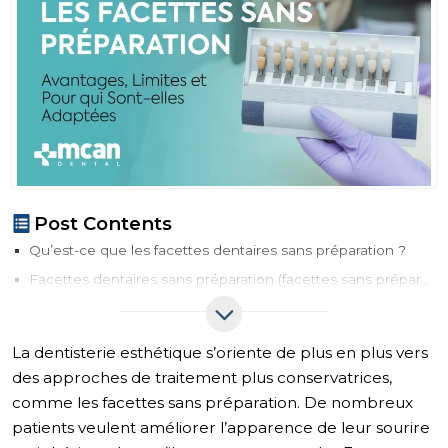
Post Contents
Qu’est-ce que les facettes dentaires sans préparation ?
Facettes dentaires sans préparation (facettes sans préparation) vs Facettes dentaires traditionnelles
Comparaison : facettes sans préparation vs facettes traditionnelles
Comment fonctionnent les Facettes dentaires sans préparation
La dentisterie esthétique s’oriente de plus en plus vers
Avantages des Facettes sans préparation
des approches de traitement plus conservatrices,
Limites des Facettes sans préparation
comme les facettes sans préparation. De nombreux
Qui est un bon candidat pour les Facettes sans préparation ?
patients veulent améliorer l’apparence de leur sourire