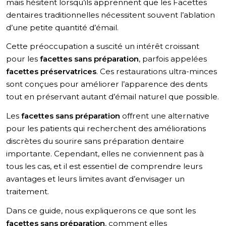
Quelle est la durée de vie des Facettes sans préparation ?
mais hésitent lorsqu’ils apprennent que les Facettes
dentaires traditionnelles nécessitent souvent l’ablation
Facteurs influant sur la longévité des Facettes sans préparation (longévité facettes sans préparation)
d’une petite quantité d’émail.
Comment choisir la bonne option de facette pour votre sourire
Facettes sans préparation en Turquie avec MCAN Dental
Cette préoccupation a suscité un intérêt croissant
pour les
facettes sans préparation
, parfois appelées
facettes préservatrices
. Ces restaurations ultra-minces
sont conçues pour améliorer l’apparence des dents
tout en préservant autant d’émail naturel que possible.
Les
facettes sans préparation
offrent une alternative
pour les patients qui recherchent des améliorations
discrètes du sourire sans préparation dentaire
importante. Cependant, elles ne conviennent pas à
tous les cas, et il est essentiel de comprendre leurs
avantages et leurs limites avant d’envisager un
traitement.
Dans ce guide, nous expliquerons ce que sont les
facettes sans préparation
, comment elles